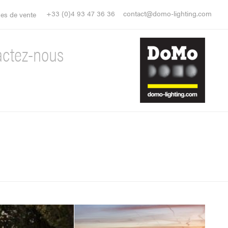
+33 (0)4 93 47 36 36
contact@domo-lighting.com
es de vente
actez-nous