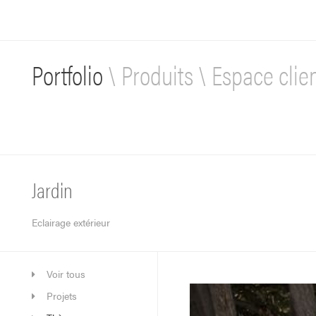
Portfolio
\
Produits
\
Espace clie
Jardin
Eclairage extérieur
Voir tous
Projets