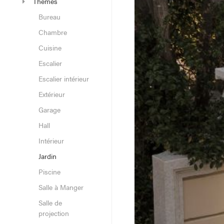
Thèmes
Bureau
Chambre
Cuisine
Escalier
Escalier intérieur
Extérieur
Garage
Hall
Intérieur
Jardin
Piscine
Salle à Manger
Salle de
projection