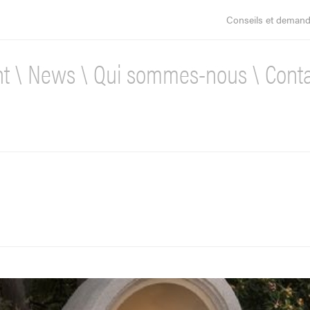
Conseils et demand
nt
\
News
\
Qui sommes-nous
\
Cont